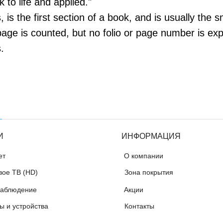
 to life and applied."
, is the first section of a book, and is usually the s
ge is counted, but no folio or page number is expr
.
И
ИНФОРМАЦИЯ
ет
О компании
ое ТВ (HD)
Зона покрытия
аблюдение
Акции
ы и устройства
Контакты