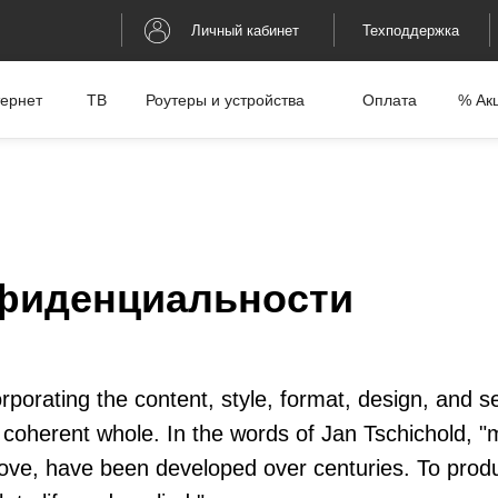
Личный кабинет
Техподдержка
ернет
ТВ
Роутеры и устройства
Оплата
% Ак
фиденциальности
orporating the content, style, format, design, and 
 coherent whole. In the words of Jan Tschichold, 
prove, have been developed over centuries. To prod