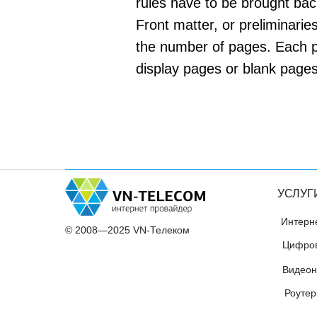
rules have to be brought back
Front matter, or preliminaries
the number of pages. Each pa
display pages or blank pages
УСЛУГ
Интерн
© 2008—2025 VN-Телеком
Цифров
Видеон
Роутер