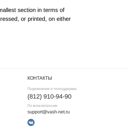
mallest section in terms of
essed, or printed, on either
КОНТАКТЫ
Подключение и техподдержка
(812) 910-94-90
По всем вопросам
support@vash-net.ru