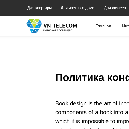
Для квартиры
Для частного дома
Для бизнеса
Главная
Инт
Политика кон
Book design is the art of inc
components of a book into a
which it is impossible to im