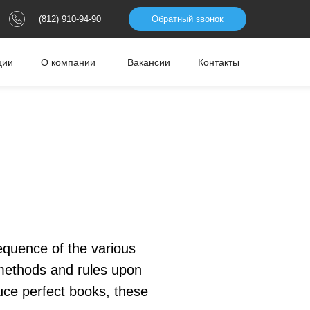
(812) 910-94-90
Обратный звонок
ции
О компании
Вакансии
Контакты
sequence of the various
"methods and rules upon
uce perfect books, these